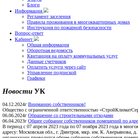
Блоги
Информация
Регламент заселения
Правила проживания в многоквартирных домах
Инструкция по пожарной безопасности
Вопрос-ответ
Кабинет
Общая информация
Оборотная ведомость
Квитанция на оплату коммунальных услуг
Данные счетчиков
Оплатить услуги через сайт
Управление подпиской
Графики
Новости
УК
04.12.2024г
Вниманию собственников!
Общество с ограниченной ответственностью «СтройКлиматСерв
06.06.2024г
Обращение со строительными отходами
06.04.2023г
Общее собрание собственников помещений по адресу:
В период с 07 апреля 2023 года по 07 ноября 2023 года в мно
адресу: Московская обл., г. Дмитров, мкр. им. К. Аверьянова, 
организации проводится общее собрание собственников помещ