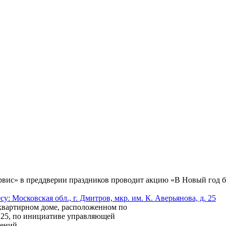
ис» в преддверии праздников проводит акцию «В Новый год бе
 Московская обл., г. Дмитров, мкр. им. К. Аверьянова, д. 25
гоквартирном доме, расположенном по
д. 25, по инициативе управляющей
ений.